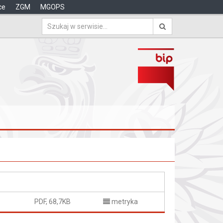
ce
ZGM
MGOPS
PDF, 68,7KB
metryka