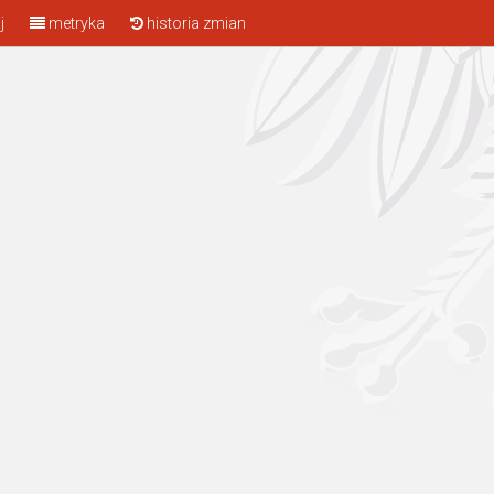
j
metryka
historia zmian