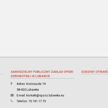
SAMODZIELNY PUBLICZNY ZAKŁAD OPIEKI
GODZINY OTWARC
ZDROWOTNEJ W LUBAWCE
Adres: Kościuszki 19
58-420 Lubawka
E-mail:
kontakt@spzoz.lubawka.eu
Telefon: 75 741 17 75