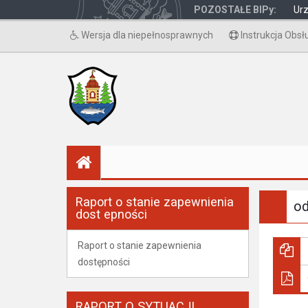
POZOSTAŁE BIPy:
Ur
Wersja dla niepełnosprawnych
Instrukcja Obsł
Raport o stanie zapewnienia
od
dost epności
Raport o stanie zapewnienia
dostępności
RAPORT O SYTUACJI