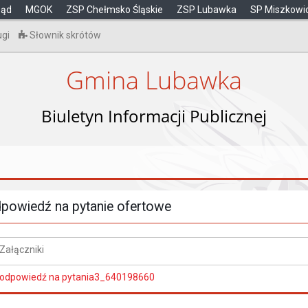
ząd
MGOK
ZSP Chełmsko Śląskie
ZSP Lubawka
SP Miszkowi
ugi
Słownik skrótów
Gmina Lubawka
Biuletyn Informacji Publicznej
powiedź na pytanie ofertowe
Załączniki
odpowiedź na pytania3_640198660