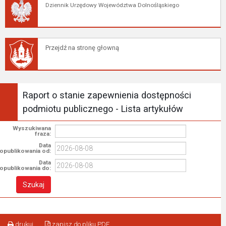
Dziennik Urzędowy Województwa Dolnośląskiego
Przejdź na stronę głowną
Raport o stanie zapewnienia dostępności
podmiotu publicznego - Lista artykułów
Wyszukiwana
fraza:
Data
opublikowania od:
Data
opublikowania do:
drukuj
zapisz do pliku PDF