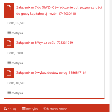
Załącznik nr 7 do SIWZ - Oświadczenie dot. przynależności
do grupy kapitałowej - wzór_1747030410
DOC, 85,5KB
metryka
Załącznik nr 8 Wykaz osób_728331949
DOC, 51KB
metryka
Załącznik nr 9 wykaz dostaw usług_3886847164
DOC, 48,5KB
metryka
drukuj
metryka
historia zmian