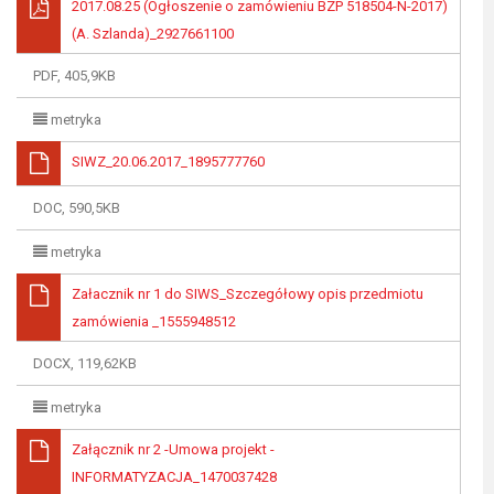
2017.08.25 (Ogłoszenie o zamówieniu BZP 518504-N-2017)
(A. Szlanda)_2927661100
PDF, 405,9KB
metryka
SIWZ_20.06.2017_1895777760
DOC, 590,5KB
metryka
Załacznik nr 1 do SIWS_Szczegółowy opis przedmiotu
zamówienia _1555948512
DOCX, 119,62KB
metryka
Załącznik nr 2 -Umowa projekt -
INFORMATYZACJA_1470037428